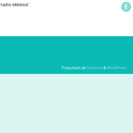
”
radio ekklesia
”.
Propulsată de
Tempera
&
WordPress.