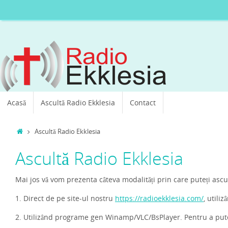
Sari
la
conținut
Sari
Acasă
Ascultă Radio Ekklesia
Contact
la
conținut
Prima
Ascultă Radio Ekklesia
pagină
Ascultă Radio Ekklesia
Mai jos vă vom prezenta câteva modalități prin care puteți ascu
1. Direct de pe site-ul nostru
https://radioekklesia.com/
, utili
2. Utilizând programe gen Winamp/VLC/BsPlayer. Pentru a pute