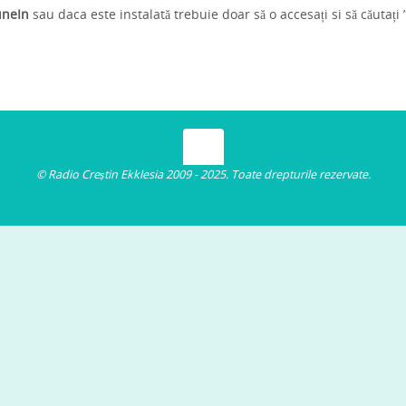
uneIn
sau daca este instalată trebuie doar să o accesați si să căutați 
© Radio Creștin Ekklesia 2009 - 2025. Toate drepturile rezervate.