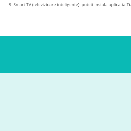
3. Smart TV (televizioare inteligente): puteti instala aplicatia
T