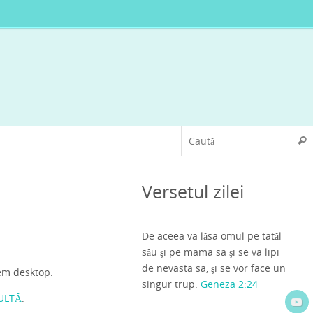
Caut
Versetul zilei
De aceea va lăsa omul pe tatăl
său şi pe mama sa şi se va lipi
de nevasta sa, şi se vor face un
tem desktop.
singur trup.
Geneza 2:24
ULTĂ
.